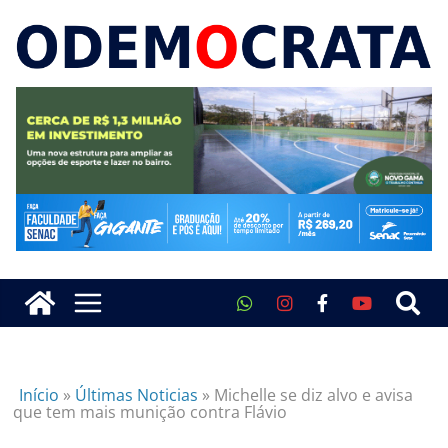
Início
»
Últimas Noticias
»
Michelle se diz alvo e avisa
que tem mais munição contra Flávio