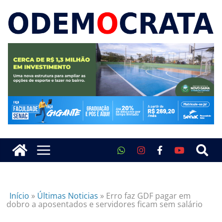
Início
»
Últimas Noticias
»
Erro faz GDF pagar em
dobro a aposentados e servidores ficam sem salário