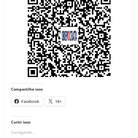
Compartilhe isso:
Facebook
18+
Curtir isso:
Carregando...