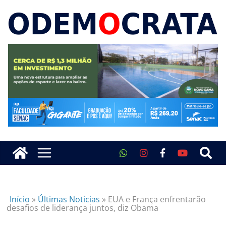
Início
»
Últimas Noticias
»
EUA e França enfrentarão
desafios de liderança juntos, diz Obama