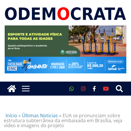
Início
»
Últimas Noticias
»
EUA se pronunciam sobre
estrutura subterrânea da embaixada em Brasília, veja
vídeo e imagens do projeto