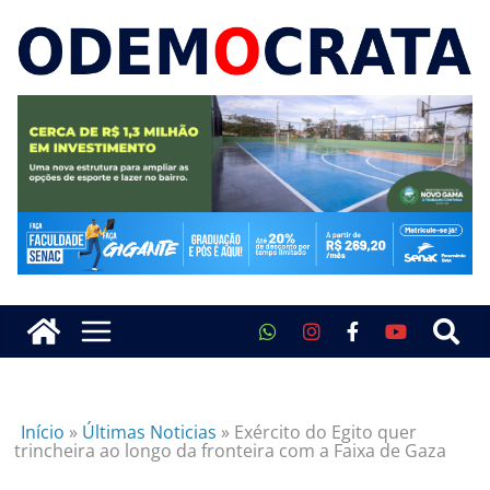
Início
»
Últimas Noticias
»
Exército do Egito quer
trincheira ao longo da fronteira com a Faixa de Gaza