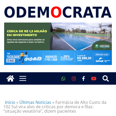
Início
»
Últimas Noticias
»
Farmácia de Alto Custo da
102 Sul vira alvo de críticas por demora e filas:
“situação vexatória”, dizem pacientes