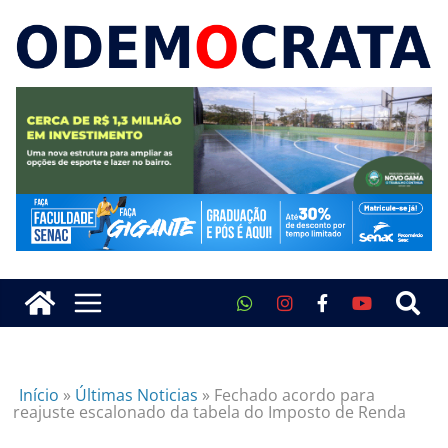
Início
»
Últimas Noticias
»
Fechado acordo para
reajuste escalonado da tabela do Imposto de Renda