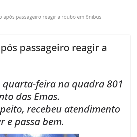
o após passageiro reagir a roubo em ônibus
pós passageiro reagir a
 quarta-feira na quadra 801
nto das Emas.
o peito, recebeu atendimento
ar e passa bem.