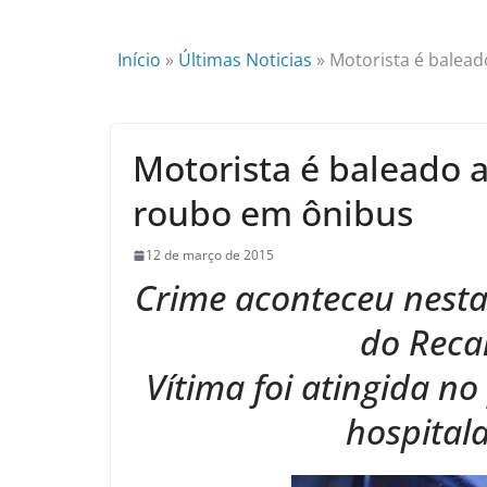
Início
»
Últimas Noticias
»
Motorista é balead
Motorista é baleado a
roubo em ônibus
12 de março de 2015
Crime aconteceu nesta
do Reca
Vítima foi atingida n
hospital