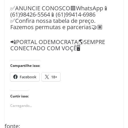
✅ANUNCIE CONOSCO🟩WhatsApp📱
(61)98426-5564📱(61)99414-6986
✅Confira nossa tabela de preço.
Fazemos permutas e parcerias🤝🏽
📲PORTAL ODEMOCRATA🌎SEMPRE
CONECTADO COM VOÇÊ🖥️
Compartilhe isso:
Facebook
18+
Curtir isso:
Carregando...
fonte: