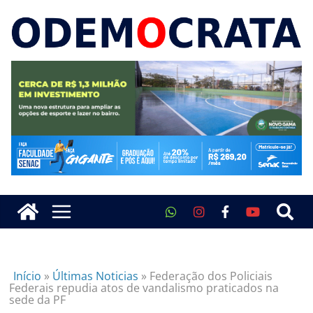
Início
»
Últimas Noticias
»
Federação dos Policiais
Federais repudia atos de vandalismo praticados na
sede da PF