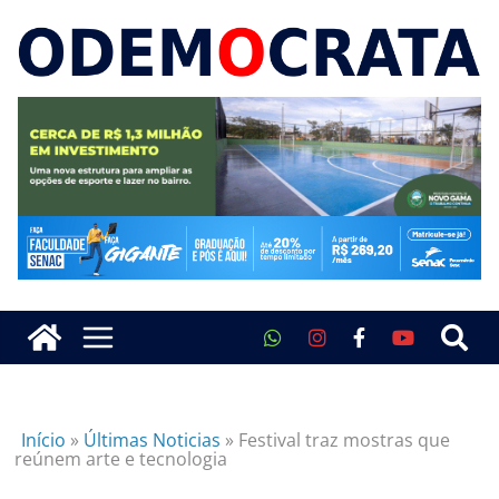
Início
»
Últimas Noticias
»
Festival traz mostras que
reúnem arte e tecnologia