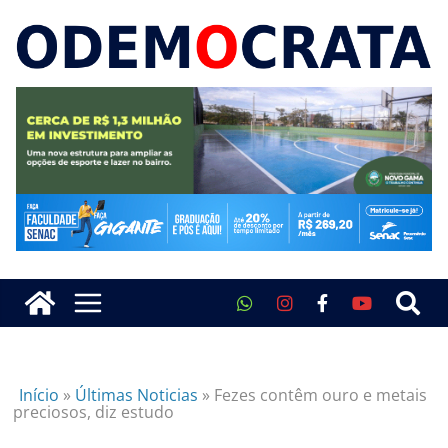
Início
»
Últimas Noticias
»
Fezes contêm ouro e metais
preciosos, diz estudo