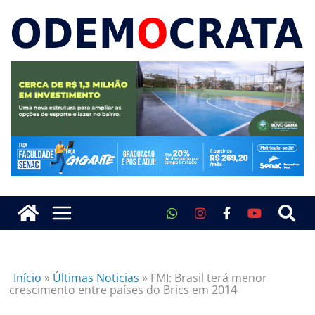
Início
»
Últimas Noticias
»
FMI: Brasil terá menor
crescimento entre países do Brics em 2014