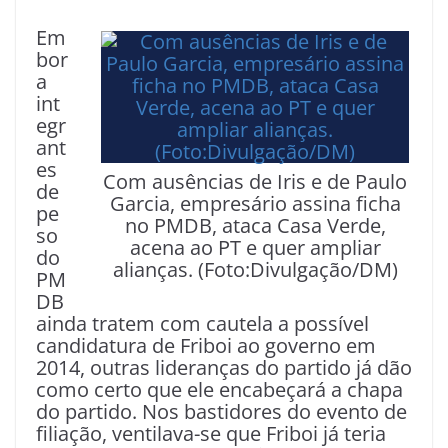
Em
bor
a
int
egr
ant
es
Com ausências de Iris e de Paulo
de
Garcia, empresário assina ficha
pe
no PMDB, ataca Casa Verde,
so
acena ao PT e quer ampliar
do
alianças. (Foto:Divulgação/DM)
PM
DB
ainda tratem com cautela a possível
candidatura de Friboi ao governo em
2014, outras lideranças do partido já dão
como certo que ele encabeçará a chapa
do partido. Nos bastidores do evento de
filiação, ventilava-se que Friboi já teria