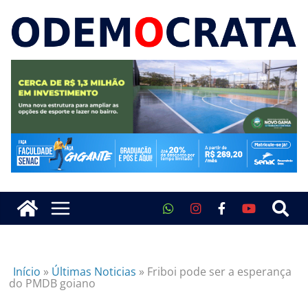
Início
»
Últimas Noticias
»
Friboi pode ser a esperança
do PMDB goiano