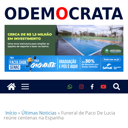
Início
»
Últimas Noticias
»
Funeral de Paco De Lucia
reúne centenas na Espanha