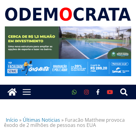
Início
»
Últimas Noticias
»
Furacão Matthew provoca
êxodo de 2 milhões de pessoas nos EUA