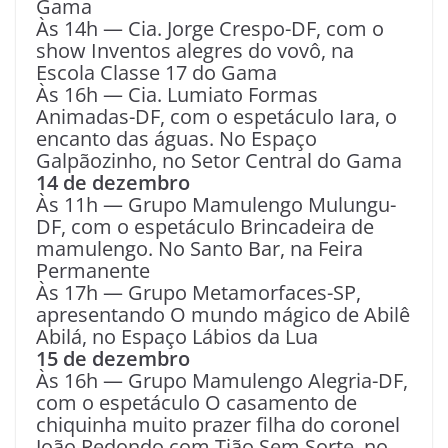
Gama
Às 14h — Cia. Jorge Crespo-DF, com o
show Inventos alegres do vovô, na
Escola Classe 17 do Gama
Às 16h — Cia. Lumiato Formas
Animadas-DF, com o espetáculo Iara, o
encanto das águas. No Espaço
Galpãozinho, no Setor Central do Gama
14 de dezembro
Às 11h — Grupo Mamulengo Mulungu-
DF, com o espetáculo Brincadeira de
mamulengo. No Santo Bar, na Feira
Permanente
Às 17h — Grupo Metamorfaces-SP,
apresentando O mundo mágico de Abilê
Abilá, no Espaço Lábios da Lua
15 de dezembro
Às 16h — Grupo Mamulengo Alegria-DF,
com o espetáculo O casamento de
chiquinha muito prazer filha do coronel
João Redondo com Tião Sem Sorte, no