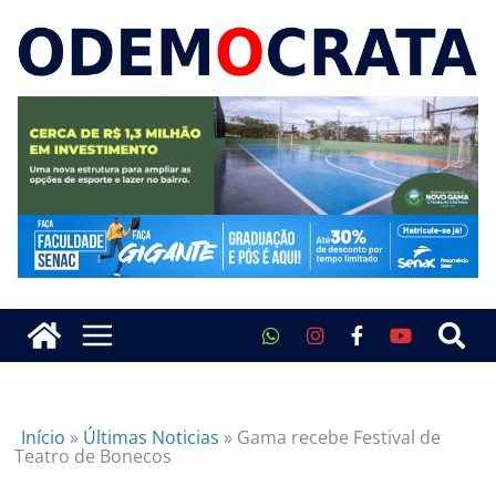
Início
»
Últimas Noticias
»
Gama recebe Festival de
Teatro de Bonecos