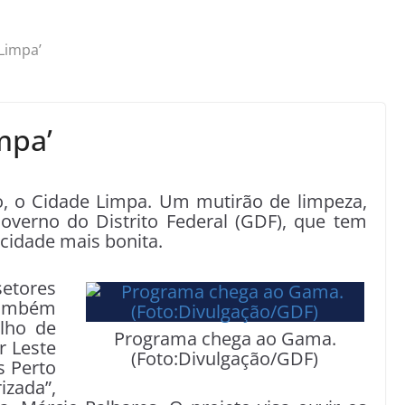
Limpa’
mpa’
, o Cidade Limpa. Um mutirão de limpeza,
verno do Distrito Federal (GDF), que tem
 cidade mais bonita.
setores
ambém
lho de
Programa chega ao Gama.
r Leste
(Foto:Divulgação/GDF)
s Perto
izada”,