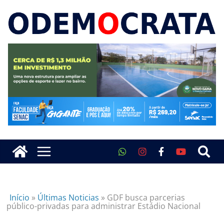
Início
»
Últimas Noticias
»
GDF busca parcerias
público-privadas para administrar Estádio Nacional