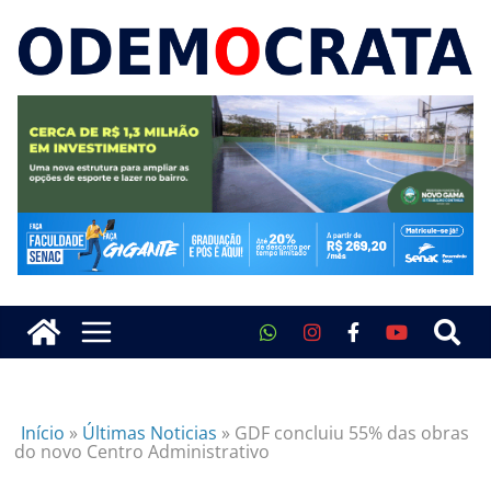
Início
»
Últimas Noticias
»
GDF concluiu 55% das obras
do novo Centro Administrativo