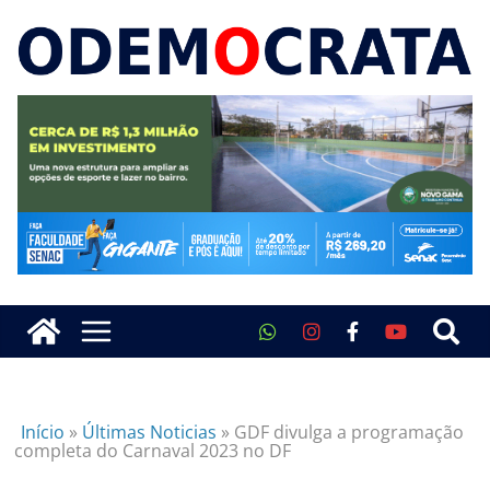
Início
»
Últimas Noticias
»
GDF divulga a programação
completa do Carnaval 2023 no DF