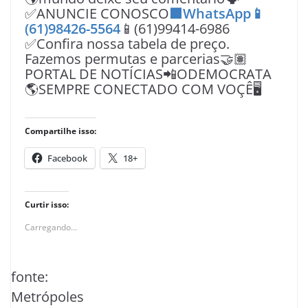
✅ANUNCIE CONOSCO
🟩WhatsApp📱
(61)98426-5564
📱(61)99414-6986
✅Confira nossa tabela de preço.
Fazemos permutas e parcerias🤝🏽
PORTAL DE NOTÍCIAS📲ODEMOCRATA
🌎SEMPRE CONECTADO COM VOÇÊ🖥️
Compartilhe isso:
Facebook
18+
Curtir isso:
Carregando...
fonte:
Metrópoles