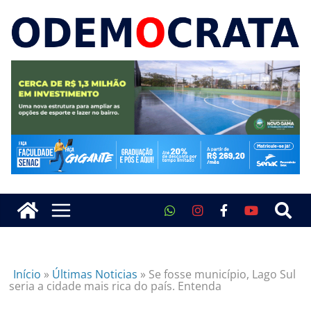
Início
»
Últimas Noticias
»
Se fosse município, Lago Sul
seria a cidade mais rica do país. Entenda