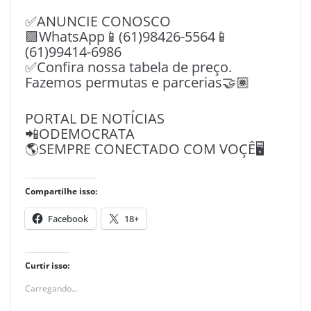
✅ANUNCIE CONOSCO
🟩WhatsApp📱(61)98426-5564📱
(61)99414-6986
✅Confira nossa tabela de preço.
Fazemos permutas e parcerias🤝🏽
PORTAL DE NOTÍCIAS
📲ODEMOCRATA
🌎SEMPRE CONECTADO COM VOÇÊ🖥️
Compartilhe isso:
Facebook
18+
Curtir isso:
Carregando...