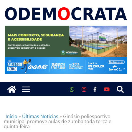
Início
»
Últimas Noticias
»
Ginásio poliesportivo
municipal promove aulas de zumba toda terça e
quinta-feira