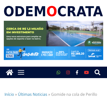
Início
»
Últimas Noticias
»
Gomide na cola de Perillo