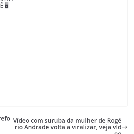
🖥️
refo
Vídeo com suruba da mulher de Rogé
rio Andrade volta a viralizar, veja víd
eo