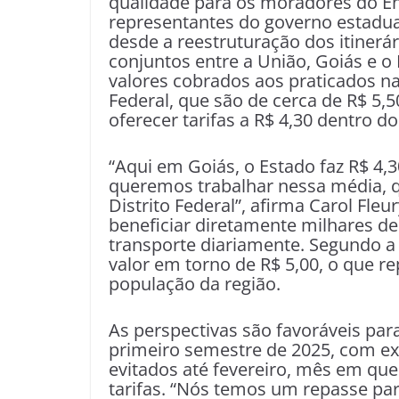
qualidade para os moradores do E
representantes do governo estadual
desde a reestruturação dos itinerá
conjuntos entre a União, Goiás e o 
valores cobrados aos praticados na
Federal, que são de cerca de R$ 5,
oferecer tarifas a R$ 4,30 dentro d
“Aqui em Goiás, o Estado faz R$ 4,30
queremos trabalhar nessa média, q
Distrito Federal”, afirma Carol Fle
beneficiar diretamente milhares 
transporte diariamente. Segundo a 
valor em torno de R$ 5,00, o que r
população da região.
As perspectivas são favoráveis par
primeiro semestre de 2025, com ex
evitados até fevereiro, mês em qu
tarifas. “Nós temos um repasse pa