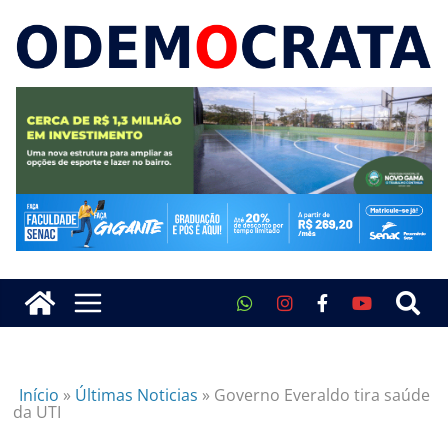
Início
»
Últimas Noticias
»
Governo Everaldo tira saúde
da UTI