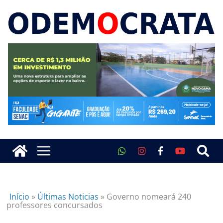
Início
»
Últimas Noticias
»
Governo nomeará 240
professores concursados