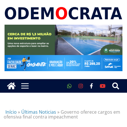
Início
»
Últimas Noticias
»
Governo oferece cargos em
ofensiva final contra impeachment