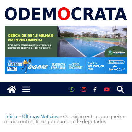
Início
»
Últimas Noticias
»
Oposição entra com queixa-
crime contra Dilma por compra de deputados