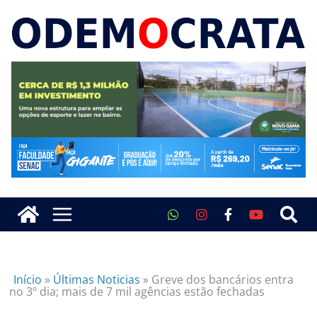
Início
»
Últimas Noticias
»
Greve dos bancários entra
no 3º dia; mais de 7 mil agências estão fechadas