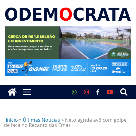
Início
»
Últimas Noticias
»
Neto agride avô com golpe
de faca no Recanto das Emas