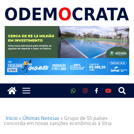
Início
»
Últimas Noticias
»
Grupo de 55 países
concorda em novas sanções econômicas à Síria