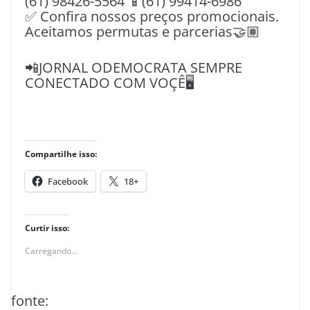
(61) 98426-5564 📱(61) 99414-6986
✅ Confira nossos preços promocionais.
Aceitamos permutas e parcerias🤝🏽
📲JORNAL ODEMOCRATA SEMPRE
CONECTADO COM VOÇÊ🖥️
Compartilhe isso:
Facebook
18+
Curtir isso:
Carregando...
fonte: