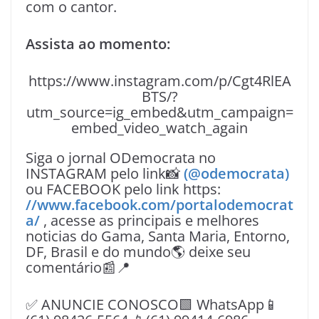
com o cantor.
Assista ao momento:
https://www.instagram.com/p/Cgt4RlEA
BTS/?
utm_source=ig_embed&utm_campaign=
embed_video_watch_again
Siga o jornal ODemocrata no
INSTAGRAM pelo link📸
(@odemocrata)
ou FACEBOOK pelo link https:
//www.facebook.com/portalodemocrat
a/
, acesse as principais e melhores
noticias do Gama, Santa Maria, Entorno,
DF, Brasil e do mundo🌎 deixe seu
comentário📰📍
✅ ANUNCIE CONOSCO🟩 WhatsApp📱