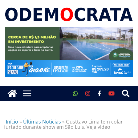
Início
»
Últimas Noticias
»
Gusttavo Lima tem colar
furtado durante show em São Luís. Veja vídeo