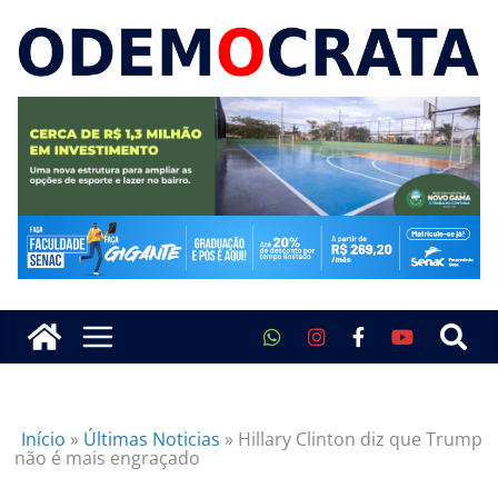
Início
»
Últimas Noticias
»
Hillary Clinton diz que Trump
não é mais engraçado