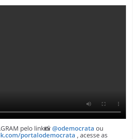
AGRAM pelo link📸
@odemocrata
ou
k.com/portalodemocrata
, acesse as