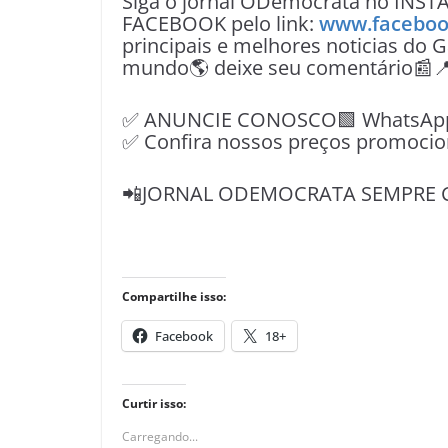
Siga o jornal ODemocrata no INST
FACEBOOK pelo link:
www.faceboo
principais e melhores noticias do G
mundo🌎 deixe seu comentário📰
✅ ANUNCIE CONOSCO🟩 WhatsApp📱
✅ Confira nossos preços promocio
📲JORNAL ODEMOCRATA SEMPRE 
Compartilhe isso:
Facebook
18+
Curtir isso:
Carregando...