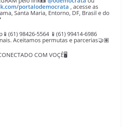
AGRAM pelo link📸
@odemocrata
ou
k.com/portalodemocrata
, acesse as
ama, Santa Maria, Entorno, DF, Brasil e do

(61) 98426-5564 📱(61) 99414-6986
nais. Aceitamos permutas e parcerias🤝🏽
CONECTADO COM VOÇÊ🖥️