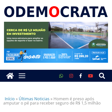
Início
»
Últimas Noticias
»
Homem é preso após
amputar o pé para receber seguro de R$ 1,5 milhão