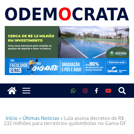
Início
»
Últimas Noticias
»
Lula assina decretos de R$
232 milhões para territórios quilombolas no Gama-DF