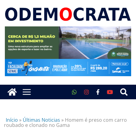
Início
»
Últimas Noticias
»
Homem é preso com carro
roubado e clonado no Gama