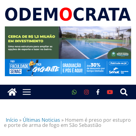
Início
»
Últimas Noticias
»
Homem é preso por estupro
e porte de arma de fogo em São Sebastião