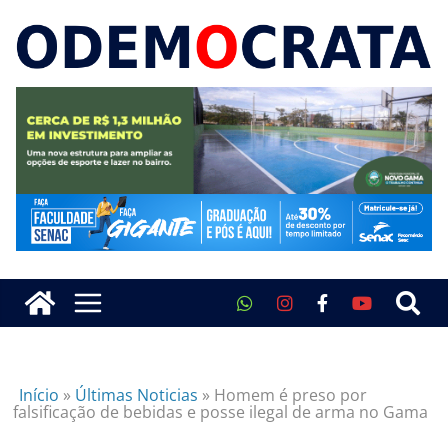
Início
»
Últimas Noticias
»
Homem é preso por
falsificação de bebidas e posse ilegal de arma no Gama