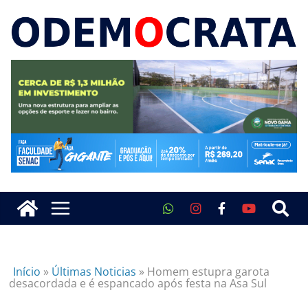
Início
»
Últimas Noticias
»
Homem estupra garota
desacordada e é espancado após festa na Asa Sul