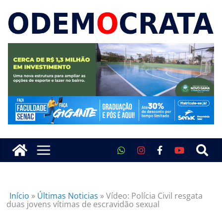
Início
»
Últimas Noticias
»
Vídeo: Polícia Civil resgata
duas jovens vítimas de escravidão sexual