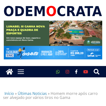
Início
»
Últimas Noticias
»
Homem morre após carro
ser alvejado por vários tiros no Gama