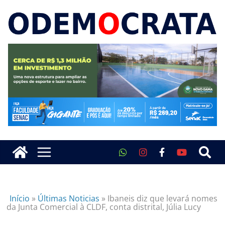
Início
»
Últimas Noticias
»
Ibaneis diz que levará nomes
da Junta Comercial à CLDF, conta distrital, Júlia Lucy