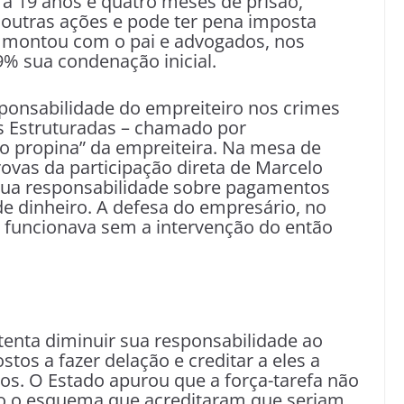
 a 19 anos e quatro meses de prisão,
 outras ações e pode ter pena imposta
e montou com o pai e advogados, nos
9% sua condenação inicial.
sponsabilidade do empreiteiro nos crimes
s Estruturadas – chamado por
o propina” da empreiteira. Na mesa de
provas da participação direta de Marcelo
ua responsabilidade sobre pagamentos
 de dinheiro. A defesa do empresário, no
 funcionava sem a intervenção do então
tenta diminuir sua responsabilidade ao
stos a fazer delação e creditar a eles a
s. O Estado apurou que a força-tarefa não
nto o esquema que acreditaram que seriam