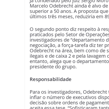
Já condenado pelo juiz Sérgio Moro
Marcelo Odebrecht ainda é alvo de
superior a 50 anos. A proposta qu
últimos três meses, reduziria em 8
O segundo ponto diz respeito à re
praticados pelo Setor de Operaçõe
investigadores de “departamento d
negociação, a força-tarefa diz ter 
Odebrecht na área, bem como de s
ilegais e de caixa 2 e pela lavagem
entanto, alega que o departamento
presidente do grupo.
Responsabilidade
Para os investigadores, Odebrecht 
inflar o número de executivos dispo
decisão sobre ordens de pagamento
aceita essa tese. “Sofisticaram ta