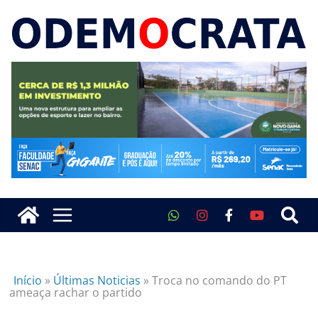
Início
»
Últimas Noticias
»
Troca no comando do PT
ameaça rachar o partido