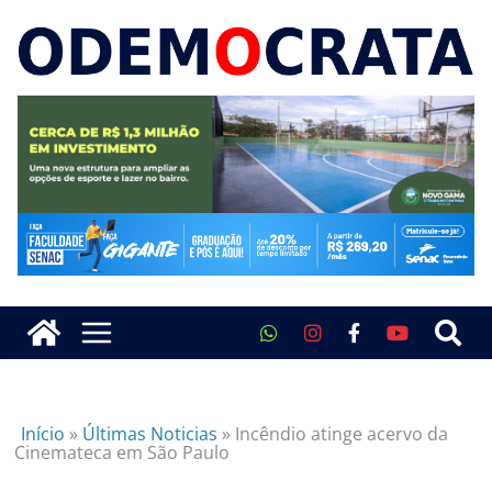
Início
»
Últimas Noticias
»
Incêndio atinge acervo da
Cinemateca em São Paulo