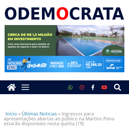
Início
»
Últimas Noticias
»
Ingressos para
apresentações abertas ao público na Martins Pena
estarão disponíveis nesta quinta (19)