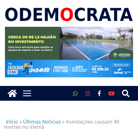
Início
»
Últimas Noticias
»
Inundações causam 40
mortes no Vietnã