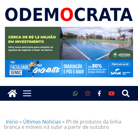
Início
»
Últimas Noticias
»
IPI de produtos da linha
branca e móveis irá subir a partir de outubro